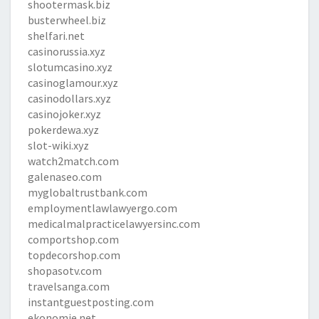
shootermask.biz
busterwheel.biz
shelfari.net
casinorussia.xyz
slotumcasino.xyz
casinoglamour.xyz
casinodollars.xyz
casinojoker.xyz
pokerdewa.xyz
slot-wiki.xyz
watch2match.com
galenaseo.com
myglobaltrustbank.com
employmentlawlawyergo.com
medicalmalpracticelawyersinc.com
comportshop.com
topdecorshop.com
shopasotv.com
travelsanga.com
instantguestposting.com
ekonomie.net