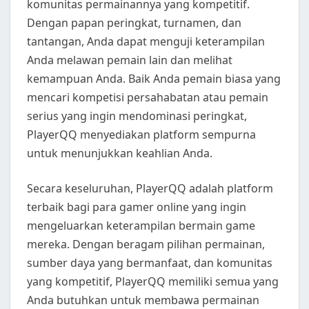
komunitas permainannya yang kompetitif.
Dengan papan peringkat, turnamen, dan
tantangan, Anda dapat menguji keterampilan
Anda melawan pemain lain dan melihat
kemampuan Anda. Baik Anda pemain biasa yang
mencari kompetisi persahabatan atau pemain
serius yang ingin mendominasi peringkat,
PlayerQQ menyediakan platform sempurna
untuk menunjukkan keahlian Anda.
Secara keseluruhan, PlayerQQ adalah platform
terbaik bagi para gamer online yang ingin
mengeluarkan keterampilan bermain game
mereka. Dengan beragam pilihan permainan,
sumber daya yang bermanfaat, dan komunitas
yang kompetitif, PlayerQQ memiliki semua yang
Anda butuhkan untuk membawa permainan