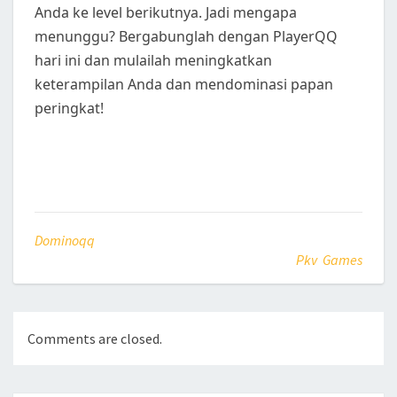
Anda ke level berikutnya. Jadi mengapa
menunggu? Bergabunglah dengan PlayerQQ
hari ini dan mulailah meningkatkan
keterampilan Anda dan mendominasi papan
peringkat!
Dominoqq
Pkv Games
Comments are closed.