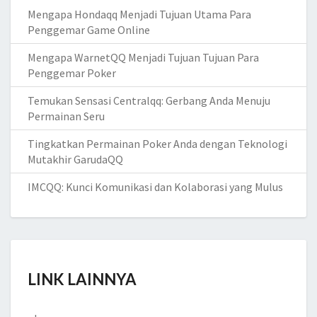
Mengapa Hondaqq Menjadi Tujuan Utama Para
Penggemar Game Online
Mengapa WarnetQQ Menjadi Tujuan Tujuan Para
Penggemar Poker
Temukan Sensasi Centralqq: Gerbang Anda Menuju
Permainan Seru
Tingkatkan Permainan Poker Anda dengan Teknologi
Mutakhir GarudaQQ
IMCQQ: Kunci Komunikasi dan Kolaborasi yang Mulus
LINK LAINNYA