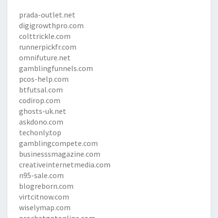
prada-outlet.net
digigrowthpro.com
colttrickle.com
runnerpickfr.com
omnifuture.net
gamblingfunnels.com
pcos-help.com
btfutsal.com
codirop.com
ghosts-uk.net
askdono.com
techonly.top
gamblingcompete.com
businesssmagazine.com
creativeinternetmedia.com
n95-sale.com
blogreborn.com
virtcitnow.com
wiselymap.com