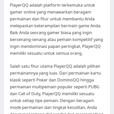
PlayerQQ adalah platform terkemuka untuk
gamer online yang menawarkan beragam
permainan dan fitur untuk membantu Anda
melepaskan keterampilan bermain game Anda.
Baik Anda seorang gamer biasa yang ingin
bersenang-senang atau pemain kompetitif yang
ingin mendominasi papan peringkat, PlayerQQ
memiliki sesuatu untuk semua orang.
Salah satu fitur utama PlayerQQ adalah pilihan
permainannya yang luas. Dari permainan kartu
klasik seperti Poker dan DominoQQ hingga
permainan multipemain populer seperti PUBG
dan Call of Duty, PlayerQQ memiliki sesuatu
untuk setiap tipe pemain. Dengan beragam
mode permainan dan tingkat kesulitan, Anda