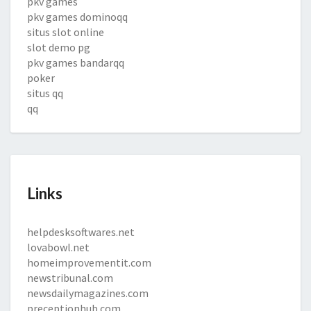
pkv games
pkv games dominoqq
situs slot online
slot demo pg
pkv games bandarqq
poker
situs qq
qq
Links
helpdesksoftwares.net
lovabowl.net
homeimprovementit.com
newstribunal.com
newsdailymagazines.com
preceptionhub.com