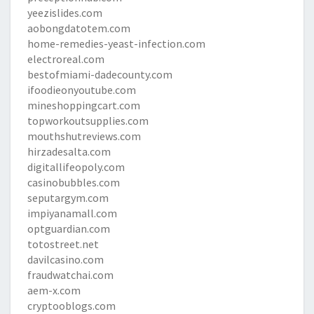
yeezislides.com
aobongdatotem.com
home-remedies-yeast-infection.com
electroreal.com
bestofmiami-dadecounty.com
ifoodieonyoutube.com
mineshoppingcart.com
topworkoutsupplies.com
mouthshutreviews.com
hirzadesalta.com
digitallifeopoly.com
casinobubbles.com
seputargym.com
impiyanamall.com
optguardian.com
totostreet.net
davilcasino.com
fraudwatchai.com
aem-x.com
cryptooblogs.com