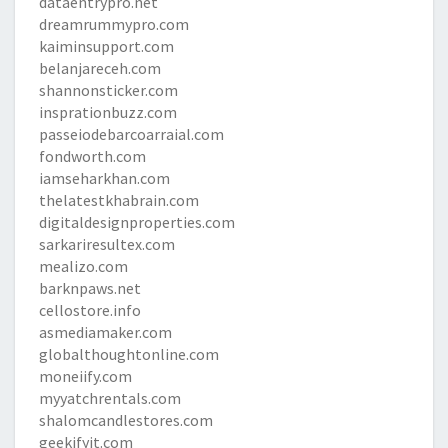
dataentrypro.net
dreamrummypro.com
kaiminsupport.com
belanjareceh.com
shannonsticker.com
insprationbuzz.com
passeiodebarcoarraial.com
fondworth.com
iamseharkhan.com
thelatestkhabrain.com
digitaldesignproperties.com
sarkariresultex.com
mealizo.com
barknpaws.net
cellostore.info
asmediamaker.com
globalthoughtonline.com
moneiify.com
myyatchrentals.com
shalomcandlestores.com
geekifyit.com