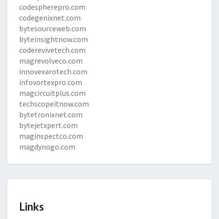
codespherepro.com
codegenixnet.com
bytesourceweb.com
byteinsightnow.com
coderevivetech.com
magrevolveco.com
innovexarotech.com
infovortexpro.com
magcircuitplus.com
techscopeitnow.com
bytetronixnet.com
bytejetxpert.com
maginspectco.com
magdynogo.com
Links