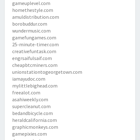
gameuplevel.com
homethestyle.com
amuldistribution.com
borobuddur.com
wundermusic.com
gamefungames.com
25-minute-timer.com
creativefuntask.com
engrsaifulsaif.com
cheapbtcminers.com
unionstationtogeorgetown.com
iamayudoc.com
mylittlebighead.com
freealot.com
asahiweekly.com
supercleanut.com
bedandbicycle.com
heraldcalifornia.com
graphicmonkeys.com
gamepixies.com