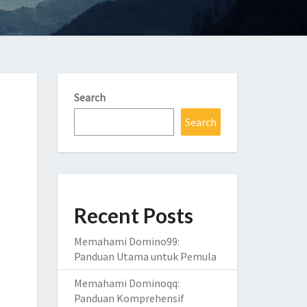
Search
Search
Recent Posts
Memahami Domino99:
Panduan Utama untuk Pemula
Memahami Dominoqq:
Panduan Komprehensif