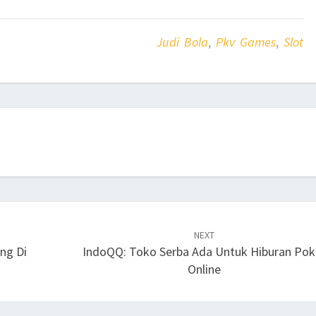
Judi Bola
,
Pkv Games
,
Slot
NEXT
ng Di
IndoQQ: Toko Serba Ada Untuk Hiburan Pok
Online