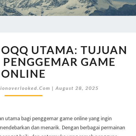
LOGIN
NOQQ UTAMA: TUJUAN
DOMINOQQ
UTAMA:
I PENGGEMAR GAME
TUJUAN
ONLINE
AKHIR
BAGI
PENGGEMAR
ionoverlooked.com
|
August 28, 2025
GAME
ONLINE
n utama bagi penggemar game online yang ingin
mendebarkan dan menarik. Dengan berbagai permainan