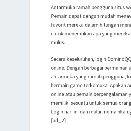
Antarmuka ramah pengguna situs we
Pemain dapat dengan mudah menavi
favorit mereka dalam hitungan meni
untuk menemukan apa yang mereka 
mulus.
Secara keseluruhan, login DominoQ
online. Dengan berbagai permainan u
antarmuka yang ramah pengguna, l
bermain game terkemuka. Apakah A
online atau pemain berpengalaman 
memiliki sesuatu untuk semua oran
Login hari ini dan mulai memainkan 
[ad_2]