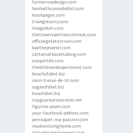
lizmorrowdesign.com
healwithcannabidiol.com
kioskpages.com
trianglecurry.com
imagedum.com
thetowerswellnessretreat.com
officialgelatostrain.com
kaethejeweler.com
sattamatkasattaking.com
onepetlife.com
thebillboardexperiment.com
beachufabet.biz
mon-tresse-de-lit.com
sugarufabet.biz
boxufabet.biz
topgearautoservices.net
figurine-jouet.com
your-facebook-address.com
perroquet-ma-passion.com
modrenlivinghome.com
instadatahelpainews.com