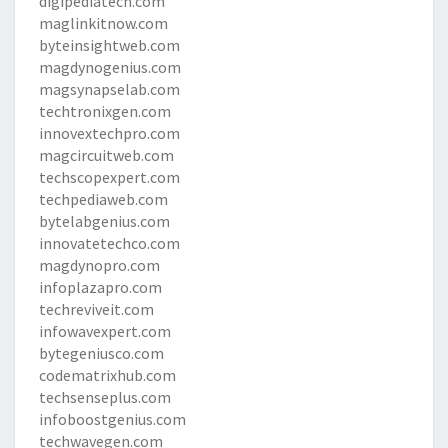
digipediatech.com
maglinkitnow.com
byteinsightweb.com
magdynogenius.com
magsynapselab.com
techtronixgen.com
innovextechpro.com
magcircuitweb.com
techscopexpert.com
techpediaweb.com
bytelabgenius.com
innovatetechco.com
magdynopro.com
infoplazapro.com
techreviveit.com
infowavexpert.com
bytegeniusco.com
codematrixhub.com
techsenseplus.com
infoboostgenius.com
techwavegen.com