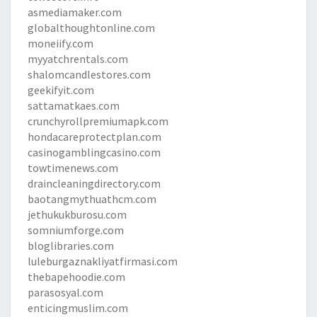
asmediamaker.com
globalthoughtonline.com
moneiify.com
myyatchrentals.com
shalomcandlestores.com
geekifyit.com
sattamatkaes.com
crunchyrollpremiumapk.com
hondacareprotectplan.com
casinogamblingcasino.com
towtimenews.com
draincleaningdirectory.com
baotangmythuathcm.com
jethukukburosu.com
somniumforge.com
bloglibraries.com
luleburgaznakliyatfirmasi.com
thebapehoodie.com
parasosyal.com
enticingmuslim.com