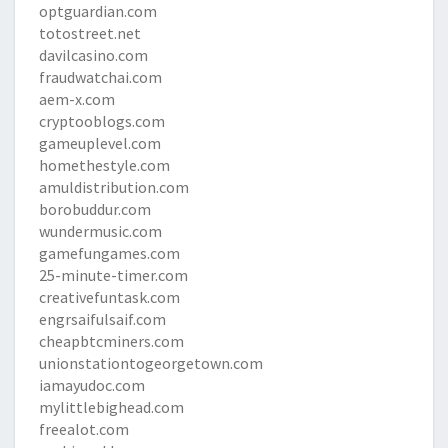
optguardian.com
totostreet.net
davilcasino.com
fraudwatchai.com
aem-x.com
cryptooblogs.com
gameuplevel.com
homethestyle.com
amuldistribution.com
borobuddur.com
wundermusic.com
gamefungames.com
25-minute-timer.com
creativefuntask.com
engrsaifulsaif.com
cheapbtcminers.com
unionstationtogeorgetown.com
iamayudoc.com
mylittlebighead.com
freealot.com