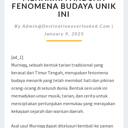
MENARIK:
FENOMENA BUDAYA UNIK
PANDUAN
INI
FENOMENA
BUDAYA
UNIK
By
Admin@destinationoverlooked.com
|
INI
January 9, 2025
[ad_1]
Murniqq, sebuah bentuk tarian tradisional yang
berasal dari Timur Tengah, merupakan fenomena
budaya menarik yang telah memikat hati dan pikiran
orang-orang di seluruh dunia. Bentuk seni unik ini
memadukan unsur musik, tarian, dan cerita untuk
menciptakan pertunjukan memukau yang merayakan
kekayaan sejarah dan warisan daerah.
Asal usul Murniqq dapat ditelusuri kembali ke zaman