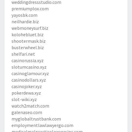
weddingdressstudio.com
premiumplox.com
yayosbk.com
neilhardie.biz
webmoneysurf.biz
kolohebluet.biz
shootermask.biz
busterwheel.biz
shelfari.net
casinorussia.xyz
slotumcasino.xyz
casinoglamour.xyz
casinodollars.xyz
casinojoker.xyz
pokerdewa.xyz
slot-wiki.xyz
watch2match.com
galenaseo.com
myglobaltrustbank.com
employmentlawlawyergo.com
medicalmalpracticelawyersinc.com