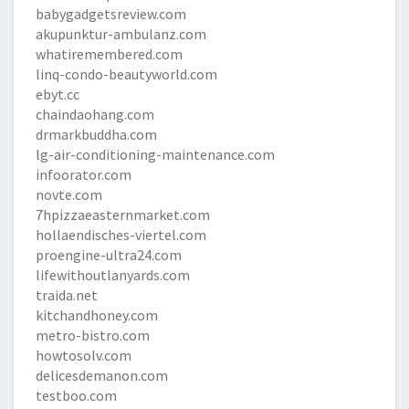
babygadgetsreview.com
akupunktur-ambulanz.com
whatiremembered.com
linq-condo-beautyworld.com
ebyt.cc
chaindaohang.com
drmarkbuddha.com
lg-air-conditioning-maintenance.com
infoorator.com
novte.com
7hpizzaeasternmarket.com
hollaendisches-viertel.com
proengine-ultra24.com
lifewithoutlanyards.com
traida.net
kitchandhoney.com
metro-bistro.com
howtosolv.com
delicesdemanon.com
testboo.com