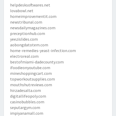
helpdesksoftwares.net
lovabowl.net
homeimprovementit.com
newstribunal.com
newsdailymagazines.com
preceptionhub.com
yeezislides.com
aobongdatotem.com
home-remedies-yeast-infection.com
electroreal.com
bestofmiami-dadecounty.com
ifoodieonyoutube.com
mineshoppingcart.com
topworkoutsupplies.com
mouthshutreviews.com
hirzadesalta.com
digitallifeopoly.com
casinobubbles.com
seputargym.com
impiyanamall.com