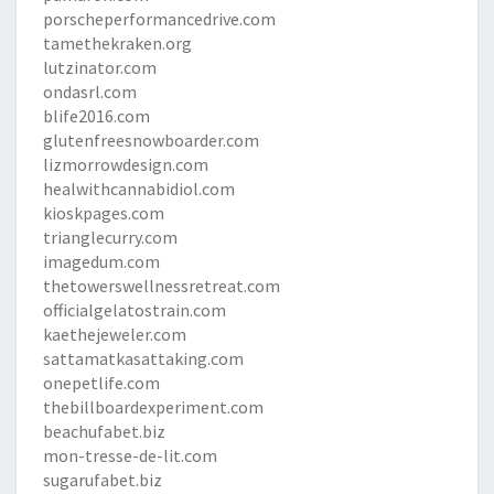
porscheperformancedrive.com
tamethekraken.org
lutzinator.com
ondasrl.com
blife2016.com
glutenfreesnowboarder.com
lizmorrowdesign.com
healwithcannabidiol.com
kioskpages.com
trianglecurry.com
imagedum.com
thetowerswellnessretreat.com
officialgelatostrain.com
kaethejeweler.com
sattamatkasattaking.com
onepetlife.com
thebillboardexperiment.com
beachufabet.biz
mon-tresse-de-lit.com
sugarufabet.biz