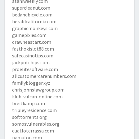
asahiweekly.com
supercleanut.com
bedandbicycle.com
heraldcalifornia.com
graphicmonkeys.com
gamepixies.com
drawneastart.com
fasthokislot88.com
safecasinotips.com
jackpotchips.com
proelitesoftware.com
allcustomercarenumbers.com
familyblogger.xyz
chrisjohnslawgroup.com
klub-vulcan-online.com
breitkamp.com
tripleyresidence.com
softtorrents.org
somosvulnerables.org
duatloterrassa.com
pamufon.com