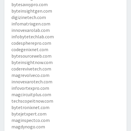
bytesavvypro.com
byteinsightgen.com
digizinetech.com
infomatrixgen.com
innovexarolab.com
infobytetechlab.com
codespherepro.com
codegenixnet.com
bytesourceweb.com
byteinsightnow.com
coderevivetech.com
magrevolveco.com
innovexarotech.com
infovortexpro.com
magcircuitplus.com
techscopeitnow.com
bytetronixnet.com
bytejetxpert.com
maginspectco.com
magdynogo.com