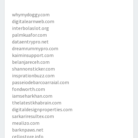
whymydoggy.com
digitalearnweb.com
interbolaslot.org
palmkuafor.com
dataentrypro.net
dreamrummypro.com
kaiminsupport.com
belanjareceh.com
shannonsticker.com
insprationbuzz.com
passeiodebarcoarraial.com
fondworth.com
iamseharkhan.com
thelatestkhabrain.com
digitaldesignproperties.com
sarkariresultex.com
mealizo.com
barknpaws.net
cellostore.info