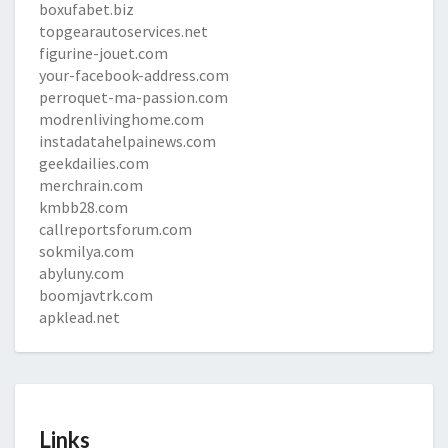
boxufabet.biz
topgearautoservices.net
figurine-jouet.com
your-facebook-address.com
perroquet-ma-passion.com
modrenlivinghome.com
instadatahelpainews.com
geekdailies.com
merchrain.com
kmbb28.com
callreportsforum.com
sokmilya.com
abyluny.com
boomjavtrk.com
apklead.net
Links