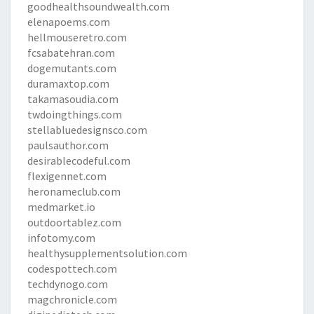
goodhealthsoundwealth.com
elenapoems.com
hellmouseretro.com
fcsabatehran.com
dogemutants.com
duramaxtop.com
takamasoudia.com
twdoingthings.com
stellabluedesignsco.com
paulsauthor.com
desirablecodeful.com
flexigennet.com
heronameclub.com
medmarket.io
outdoortablez.com
infotomy.com
healthysupplementsolution.com
codespottech.com
techdynogo.com
magchronicle.com