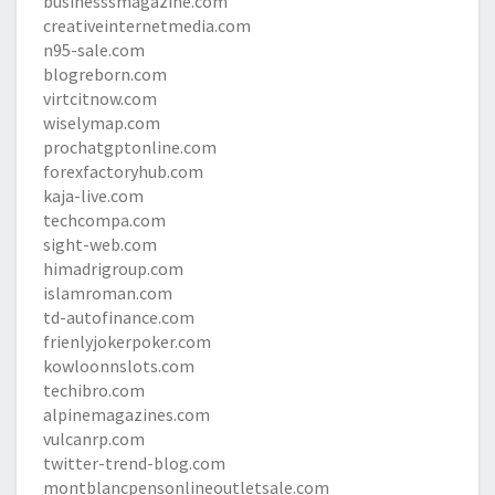
businesssmagazine.com
creativeinternetmedia.com
n95-sale.com
blogreborn.com
virtcitnow.com
wiselymap.com
prochatgptonline.com
forexfactoryhub.com
kaja-live.com
techcompa.com
sight-web.com
himadrigroup.com
islamroman.com
td-autofinance.com
frienlyjokerpoker.com
kowloonnslots.com
techibro.com
alpinemagazines.com
vulcanrp.com
twitter-trend-blog.com
montblancpensonlineoutletsale.com