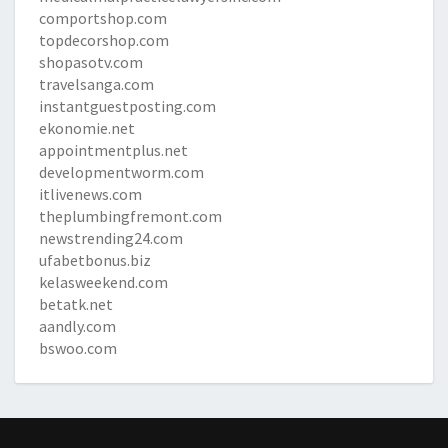
comportshop.com
topdecorshop.com
shopasotv.com
travelsanga.com
instantguestposting.com
ekonomie.net
appointmentplus.net
developmentworm.com
itlivenews.com
theplumbingfremont.com
newstrending24.com
ufabetbonus.biz
kelasweekend.com
betatk.net
aandly.com
bswoo.com