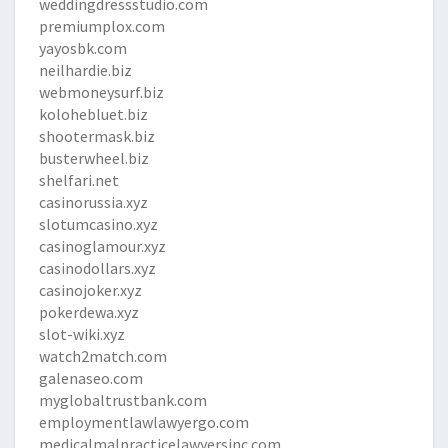
weddingdressstudio.com
premiumplox.com
yayosbk.com
neilhardie.biz
webmoneysurf.biz
kolohebluet.biz
shootermask.biz
busterwheel.biz
shelfari.net
casinorussia.xyz
slotumcasino.xyz
casinoglamour.xyz
casinodollars.xyz
casinojoker.xyz
pokerdewa.xyz
slot-wiki.xyz
watch2match.com
galenaseo.com
myglobaltrustbank.com
employmentlawlawyergo.com
medicalmalpracticelawyersinc.com