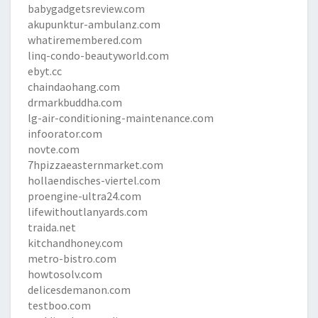
babygadgetsreview.com
akupunktur-ambulanz.com
whatiremembered.com
linq-condo-beautyworld.com
ebyt.cc
chaindaohang.com
drmarkbuddha.com
lg-air-conditioning-maintenance.com
infoorator.com
novte.com
7hpizzaeasternmarket.com
hollaendisches-viertel.com
proengine-ultra24.com
lifewithoutlanyards.com
traida.net
kitchandhoney.com
metro-bistro.com
howtosolv.com
delicesdemanon.com
testboo.com