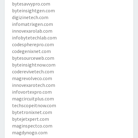
bytesavvypro.com
byteinsightgen.com
digizinetech.com
infomatrixgen.com
innovexarolab.com
infobytetechlab.com
codespherepro.com
codegenixnet.com
bytesourceweb.com
byteinsightnow.com
coderevivetech.com
magrevolveco.com
innovexarotech.com
infovortexpro.com
magcircuitplus.com
techscopeitnow.com
bytetronixnet.com
bytejetxpert.com
maginspectco.com
magdynogo.com