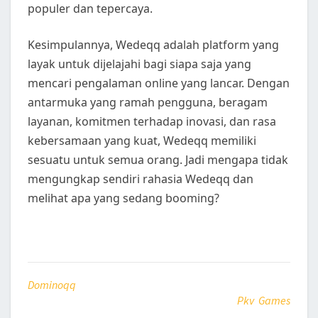
populer dan tepercaya.
Kesimpulannya, Wedeqq adalah platform yang
layak untuk dijelajahi bagi siapa saja yang
mencari pengalaman online yang lancar. Dengan
antarmuka yang ramah pengguna, beragam
layanan, komitmen terhadap inovasi, dan rasa
kebersamaan yang kuat, Wedeqq memiliki
sesuatu untuk semua orang. Jadi mengapa tidak
mengungkap sendiri rahasia Wedeqq dan
melihat apa yang sedang booming?
Dominoqq
Pkv Games