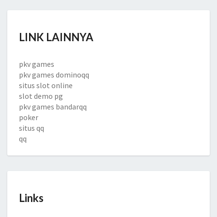
LINK LAINNYA
pkv games
pkv games dominoqq
situs slot online
slot demo pg
pkv games bandarqq
poker
situs qq
qq
Links