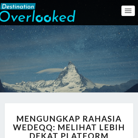
Togg
Navi
MENGUNGKAP
MENGUNGKAP RAHASIA
RAHASIA
WEDEQQ:
WEDEQQ: MELIHAT LEBIH
MELIHAT
DEKAT PLATFORM