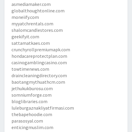
asmediamaker.com
globalthoughtonline.com
moneiify.com
myyatchrentals.com
shalomcandlestores.com
geekifyit.com
sattamatkaes.com
crunchyrollpremiumapk.com
hondacareprotectplan.com
casinogamblingcasino.com
towtimenews.com
draincleaningdirectory.com
baotangmythuathcm.com
jethukukburosu.com
somniumforge.com
bloglibraries.com
luleburgaznakliyatfirmasi.com
thebapehoodie.com
parasosyal.com
enticingmuslim.com