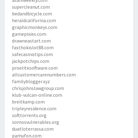
asahiweekly.com
supercleanut.com
bedandbicycle.com
heraldcalifornia.com
graphicmonkeys.com
gamepixies.com
drawneastart.com
fasthokislot88.com
safecasinotips.com
jackpotchips.com
proelitesoftware.com
allcustomercarenumbers.com
familyblogger.xyz
chrisjohnslawgroup.com
klub-vulcan-online.com
breitkamp.com
tripleyresidence.com
softtorrents.org
somosvulnerables.org
duatloterrassa.com
pamufon.com