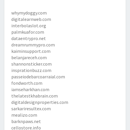
whymydoggy.com
digitalearnweb.com
interbolaslot.org
palmkuafor.com
dataentrypro.net
dreamrummypro.com
kaiminsupport.com
belanjareceh.com
shannonsticker.com
insprationbuzz.com
passeiodebarcoarraial.com
fondworth.com
iamseharkhan.com
thelatestkhabrain.com
digitaldesignproperties.com
sarkariresultex.com
mealizo.com
barknpaws.net
cellostore.info