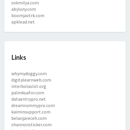
sokmilya.com
abyluny.com
boomjavtrk.com
apklead.net
Links
whymydoggy.com
digitalearnweb.com
interbolaslot.org
palmkuafor.com
dataentrypro.net
dreamrummypro.com
kaiminsupport.com
belanjareceh.com
shannonsticker.com