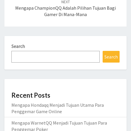
NEXT
Mengapa ChampionQQ Adalah Pilihan Tujuan Bagi
Gamer Di Mana-Mana
Search
Search
Recent Posts
Mengapa Hondaqq Menjadi Tujuan Utama Para
Penggemar Game Online
Mengapa WarnetQQ Menjadi Tujuan Tujuan Para
Penggemar Poker