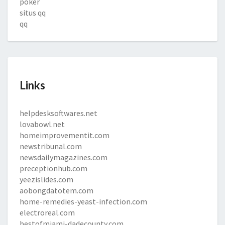
poker
situs qq
qq
Links
helpdesksoftwares.net
lovabowl.net
homeimprovementit.com
newstribunal.com
newsdailymagazines.com
preceptionhub.com
yeezislides.com
aobongdatotem.com
home-remedies-yeast-infection.com
electroreal.com
bestofmiami-dadecounty.com