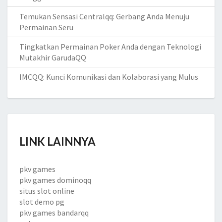
Temukan Sensasi Centralqq: Gerbang Anda Menuju
Permainan Seru
Tingkatkan Permainan Poker Anda dengan Teknologi
Mutakhir GarudaQQ
IMCQQ: Kunci Komunikasi dan Kolaborasi yang Mulus
LINK LAINNYA
pkv games
pkv games dominoqq
situs slot online
slot demo pg
pkv games bandarqq