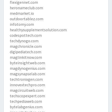
flexigennet.com
heronameclub.com
medmarket.io
outdoortablez.com
infotomy.com
healthysupplementsolution.com
codespottech.com
techdynogo.com
magchronicle.com
digipediatech.com
maglinkitnow.com
byteinsightweb.com
magdynogenius.com
magsynapselab.com
techtronixgen.com
innovextechpro.com
magcircuitweb.com
techscopexpert.com
techpediaweb.com
bytelabgenius.com