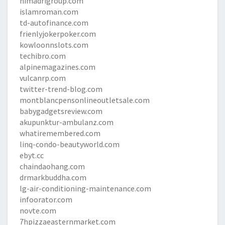
himadrigroup.com
islamroman.com
td-autofinance.com
frienlyjokerpoker.com
kowloonnslots.com
techibro.com
alpinemagazines.com
vulcanrp.com
twitter-trend-blog.com
montblancpensonlineoutletsale.com
babygadgetsreview.com
akupunktur-ambulanz.com
whatiremembered.com
linq-condo-beautyworld.com
ebyt.cc
chaindaohang.com
drmarkbuddha.com
lg-air-conditioning-maintenance.com
infoorator.com
novte.com
7hpizzaeasternmarket.com