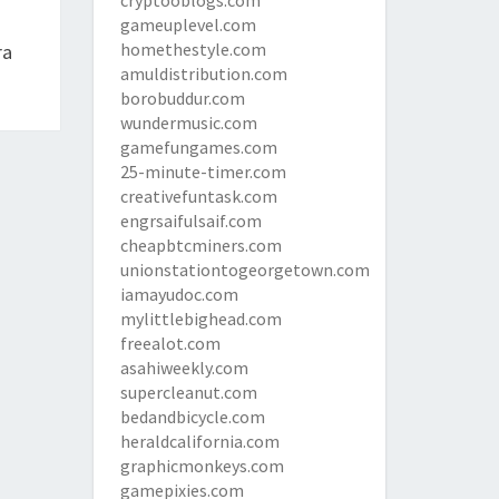
cryptooblogs.com
gameuplevel.com
homethestyle.com
ra
amuldistribution.com
borobuddur.com
wundermusic.com
gamefungames.com
25-minute-timer.com
creativefuntask.com
engrsaifulsaif.com
cheapbtcminers.com
unionstationtogeorgetown.com
iamayudoc.com
mylittlebighead.com
freealot.com
asahiweekly.com
supercleanut.com
bedandbicycle.com
heraldcalifornia.com
graphicmonkeys.com
gamepixies.com