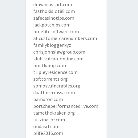
drawneastart.com
fasthokislot88.com
safecasinotips.com
jackpotchips.com
proelitesoftware.com
allcustomercarenumbers.com
familyblogger.xyz
chrisjohnslawgroup.com
klub-vulcan-online.com
breitkamp.com
tripleyresidence.com
softtorrents.org
somosvulnerables.org
duatloterrassa.com
pamufon.com
porscheperformancedrive.com
tamethekraken.org
lutzinator.com
ondasrl.com
blife2016.com