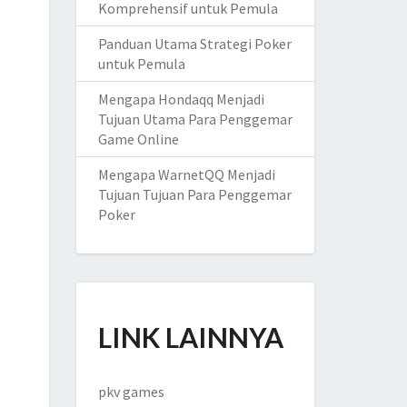
Komprehensif untuk Pemula
Panduan Utama Strategi Poker
untuk Pemula
Mengapa Hondaqq Menjadi
Tujuan Utama Para Penggemar
Game Online
Mengapa WarnetQQ Menjadi
Tujuan Tujuan Para Penggemar
Poker
LINK LAINNYA
pkv games