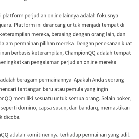
latform perjudian online lainnya adalah fokusnya
uara. Platform ini dirancang untuk menjadi tempat di
eterampilan mereka, bersaing dengan orang lain, dan
 dalam permainan pilihan mereka. Dengan penekanan kuat
ainan berbasis keterampilan, ChampionQQ adalah tempat
meningkatkan pengalaman perjudian online mereka.
 adalah beragam permainannya. Apakah Anda seorang
encari tantangan baru atau pemula yang ingin
onQQ memiliki sesuatu untuk semua orang. Selain poker,
seperti domino, capsa susun, dan bandarq, memastikan
k dicoba.
onQQ adalah komitmennya terhadap permainan yang adil.