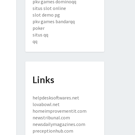
pkv games dominoqq
situs slot online
slot demo pg
pkv games bandarqq
poker
situs qq
qq
Links
helpdesksoftwares.net
lovabowl.net
homeimprovementit.com
newstribunal.com
newsdailymagazines.com
preceptionhub.com