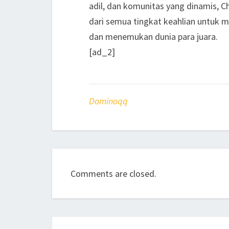
adil, dan komunitas yang dinamis,
dari semua tingkat keahlian untuk m
dan menemukan dunia para juara.
[ad_2]
Dominoqq
Comments are closed.
Post