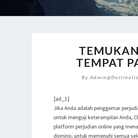
TEMUKAN
TEMPAT P
By
Admin@destinati
[ad_1]
Jika Anda adalah penggemar perjudi
untuk menguji keterampilan Anda,
platform perjudian online yang men
domino, untuk memenuhi semua seler