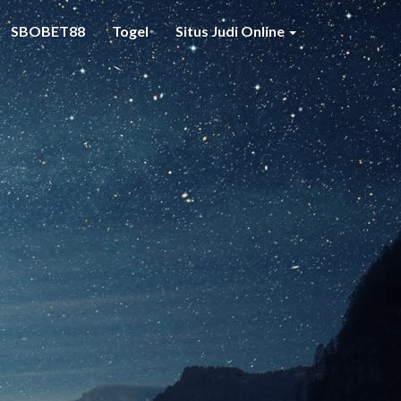
SBOBET88
Togel
Situs Judi Online