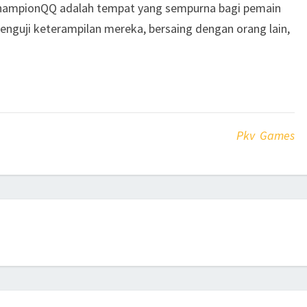
 ChampionQQ adalah tempat yang sempurna bagi pemain
enguji keterampilan mereka, bersaing dengan orang lain,
Pkv Games