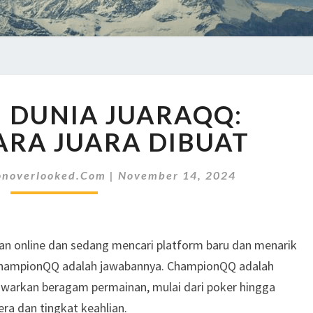
TEMUKAN
 DUNIA JUARAQQ:
DUNIA
JUARAQQ:
ARA JUARA DIBUAT
TEMPAT
PARA
onoverlooked.com
|
November 14, 2024
JUARA
DIBUAT
an online dan sedang mencari platform baru dan menarik
 ChampionQQ adalah jawabannya. ChampionQQ adalah
awarkan beragam permainan, mulai dari poker hingga
a dan tingkat keahlian.