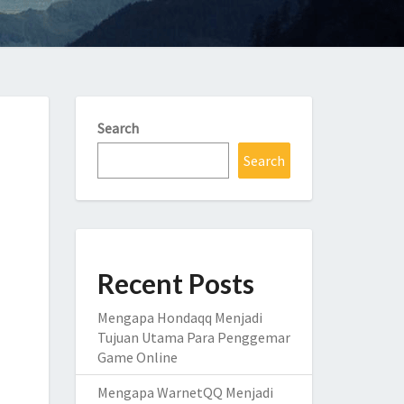
Search
Search
Recent Posts
Mengapa Hondaqq Menjadi
Tujuan Utama Para Penggemar
Game Online
Mengapa WarnetQQ Menjadi