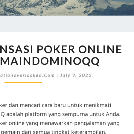
TEMUKAN
NSASI POKER ONLINE
SENSASI
POKER
 MAINDOMINOQQ
ONLINE
DENGAN
ationoverlooked.com
|
July 9, 2025
MAINDOMINOQQ
ker dan mencari cara baru untuk menikmati
 adalah platform yang sempurna untuk Anda.
ker online yang menawarkan pengalaman yang
pemain dari semua tingkat keterampilan.