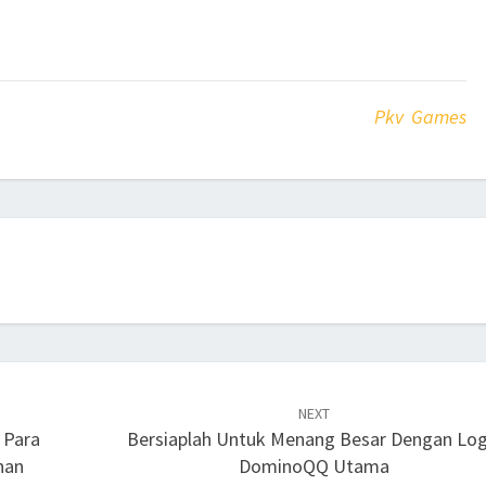
Pkv Games
NEXT
 Para
Bersiaplah Untuk Menang Besar Dengan Log
nan
DominoQQ Utama