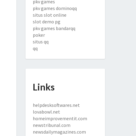
pkv games
pkv games dominoqq
situs slot online
slot demo pg
pkv games bandarqq
poker
situs qq
qq
Links
helpdesksoftwares.net
lovabowl.net
homeimprovementit.com
newstribunal.com
newsdailymagazines.com