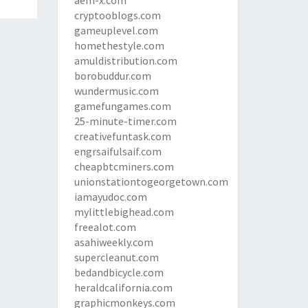
aem-x.com
cryptooblogs.com
gameuplevel.com
homethestyle.com
amuldistribution.com
borobuddur.com
wundermusic.com
gamefungames.com
25-minute-timer.com
creativefuntask.com
engrsaifulsaif.com
cheapbtcminers.com
unionstationtogeorgetown.com
iamayudoc.com
mylittlebighead.com
freealot.com
asahiweekly.com
supercleanut.com
bedandbicycle.com
heraldcalifornia.com
graphicmonkeys.com