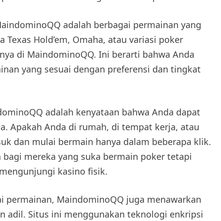
g MaindominoQQ adalah berbagai permainan yang
a Texas Hold’em, Omaha, atau variasi poker
ya di MaindominoQQ. Ini berarti bahwa Anda
nan yang sesuai dengan preferensi dan tingkat
ndominoQQ adalah kenyataan bahwa Anda dapat
a. Apakah Anda di rumah, di tempat kerja, atau
uk dan mulai bermain hanya dalam beberapa klik.
bagi mereka yang suka bermain poker tetapi
mengunjungi kasino fisik.
ai permainan, MaindominoQQ juga menawarkan
adil. Situs ini menggunakan teknologi enkripsi