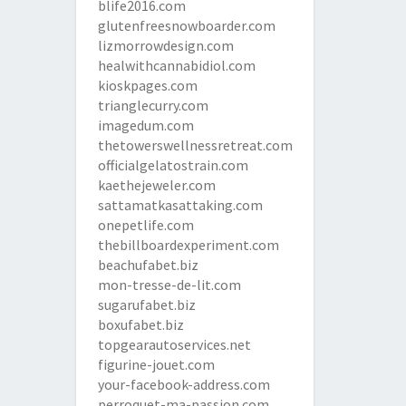
blife2016.com
glutenfreesnowboarder.com
lizmorrowdesign.com
healwithcannabidiol.com
kioskpages.com
trianglecurry.com
imagedum.com
thetowerswellnessretreat.com
officialgelatostrain.com
kaethejeweler.com
sattamatkasattaking.com
onepetlife.com
thebillboardexperiment.com
beachufabet.biz
mon-tresse-de-lit.com
sugarufabet.biz
boxufabet.biz
topgearautoservices.net
figurine-jouet.com
your-facebook-address.com
perroquet-ma-passion.com